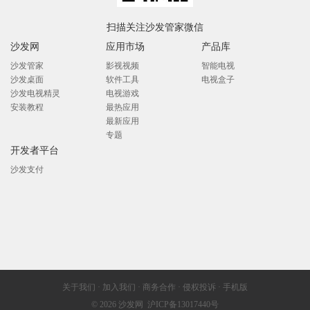
扫描关注沙发管家微信
沙发网
应用市场
产品库
沙发管家
影视视频
智能电视
沙发桌面
软件工具
电视盒子
沙发电视精灵
电视游戏
安装教程
最热应用
最新应用
专题
开发者平台
沙发支付
关于我们
·
加入我们
·
商务合作
·
侵权投诉
·
手机版
© 2026
沙发网
沪ICP备13017440号