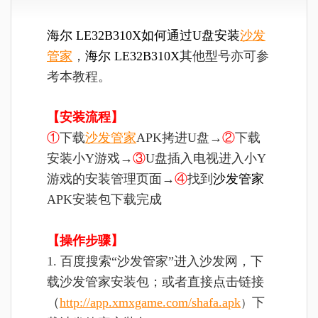
海尔 LE32B310X如何通过U盘安装
沙发
管家
，
海尔 LE32B310X
其他型号亦可参
考本教程。
【安装流程】
①
下载
沙发管家
APK拷进U盘→
②
下载
安装小Y游戏→
③
U盘插入电视进入小Y
游戏的安装管理页面→
④
找到
沙发管家
APK安装包下载完成
【操作步骤】
1. 百度搜索“沙发管家”进入沙发网，下
载沙发管家安装包；或者直接点击链接
（
http://app.xmxgame.com/shafa.apk
下
）