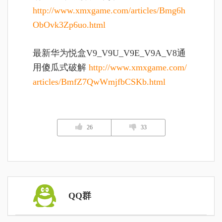
http://www.xmxgame.com/articles/Bmg6h
ObOvk3Zp6uo.html
最新华为悦盒V9_V9U_V9E_V9A_V8通
用傻瓜式破解
http://www.xmxgame.com/
articles/BmfZ7QwWmjfbCSKb.html
26
33
QQ群