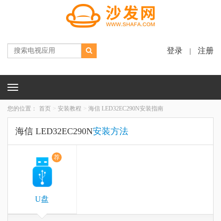
登录
注册
|
Toggle
navigation
您的位置：
首页
安装教程
海信 LED32EC290N安装指南
海信 LED32EC290N
安装方法
荐
U盘