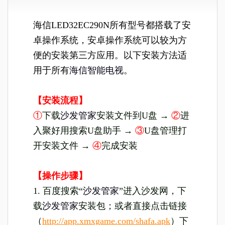
海信LED32EC290N所有型号都搭载了安
卓操作系统，安卓操作系统可以较为方
便的安装第三方应用。以下安装方法适
用于所有
海信智能电视
。
【安装流程】
①
下载
沙发管家
安装文件到U盘 →
②
进
入聚好用搜索U盘助手 →
③
U盘管理打
开安装文件 →
④
完成安装
【操作步骤】
1. 百度搜索“
沙发管家
”进入沙发网，下
载
沙发管家
安装包；或者直接点击链接
（
http://app.xmxgame.com/shafa.apk
）下