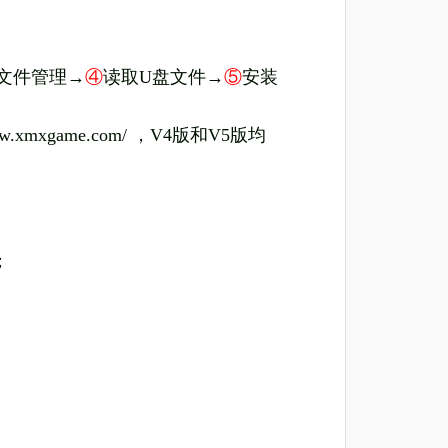
文件管理→
④
读取U盘文件→
⑤
安装
www.xmxgame.com/ ，V4版和V5版均
；