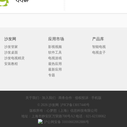
沙发网
应用市场
产品库
沙发管家
影视视频
智能电视
沙发桌面
软件工具
电视盒子
沙发电视精灵
电视游戏
安装教程
最热应用
最新应用
专题
关于我们
·
加入我们
·
商务合作
·
侵权投诉
·
手机版
© 2026
沙发网
沪ICP备13017440号
版权所有：心梦想（上海）信息科技有限公司
地址：上海市静安区万荣路700号A2 电话：021-62338062
沪公网安备 31010602002886号