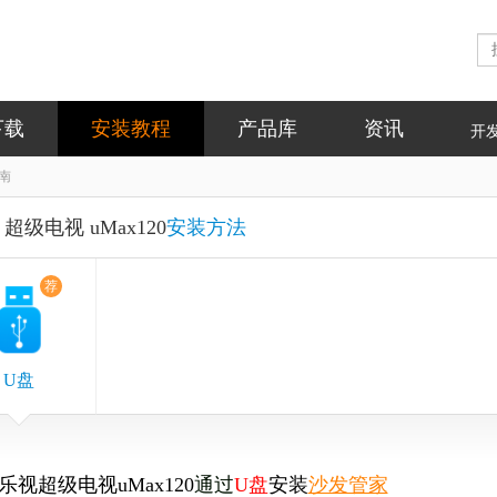
下载
安装教程
产品库
资讯
开
指南
超级电视 uMax120
安装方法
荐
U盘
乐视超级电视uMax120
通过
U盘
安装
沙发管家