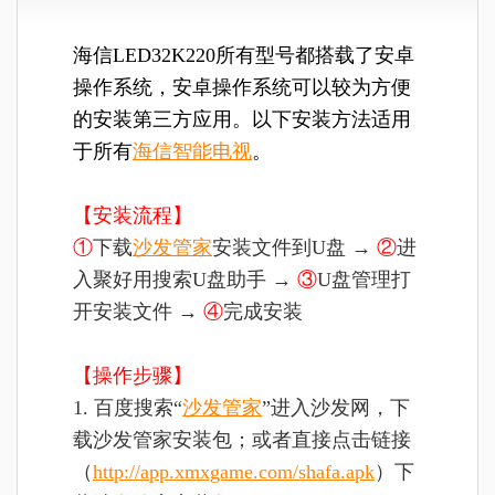
海信LED32K220所有型号都搭载了安卓
操作系统，安卓操作系统可以较为方便
的安装第三方应用。以下安装方法适用
于所有
海信智能电视
。
【安装流程】
①
下载
沙发管家
安装文件到U盘 →
②
进
入聚好用搜索U盘助手 →
③
U盘管理打
开安装文件 →
④
完成安装
【操作步骤】
1. 百度搜索“
沙发管家
”进入沙发网，下
载沙发管家安装包；或者直接点击链接
（
http://app.xmxgame.com/shafa.apk
）下