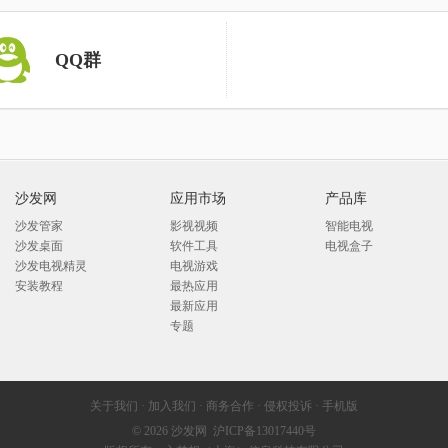
QQ群
沙发网
应用市场
产品库
沙发管家
影视视频
智能电视
沙发桌面
软件工具
电视盒子
沙发电视精灵
电视游戏
安装教程
最热应用
最新应用
专题
关于我们
·
加入我们
·
商务合作
·
侵权投诉
·
手机版
© 2026
沙发网
沪ICP备13017440号