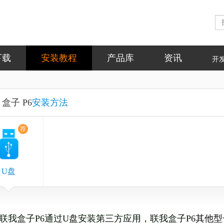
下载
安装教程
产品库
资讯
开
 盒子 P6
安装方法
荐
U盘
联我盒子P6
通过U盘安装第三方应用，
联我盒子
P6
其他型