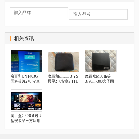
相关资讯
魔百和UNT403G
魔百和cm311-3-YS
魔百盒M301h等
国科芯片2+8 安卓
晨星2+8安卓9 TTL
3798mv300盒子固
9.0 安装第三方软件
破解教程
件及刷机教程
教程
魔百盒G2 20通过U
盘安装第三方应用