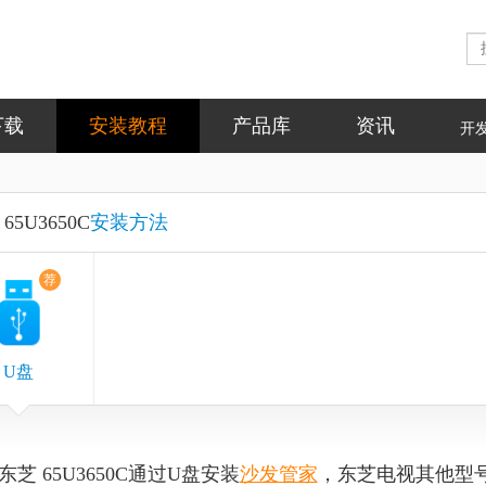
下载
安装教程
产品库
资讯
开
65U3650C
安装方法
荐
U盘
东芝 65U3650C通过U盘安装
沙发管家
，东芝电视其他型