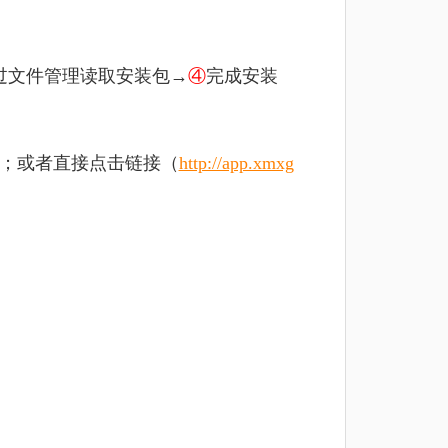
过文件管理读取安装包→
④
完成
安装
包；或者直接点击链接（
http://app.xmxg