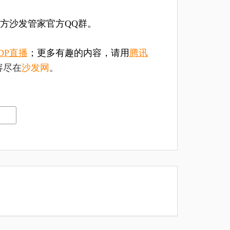
方沙发管家官方QQ群。
DP直播
；更多有趣的内容，请用
腾讯
容尽在
沙发网
。