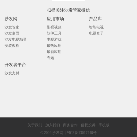
扫描关注沙发管家微信
沙发网
应用市场
产品库
沙发管家
影视视频
智能电视
沙发桌面
软件工具
电视盒子
沙发电视精灵
电视游戏
安装教程
最热应用
最新应用
专题
开发者平台
沙发支付
关于我们
·
加入我们
·
商务合作
·
侵权投诉
·
手机版
© 2026
沙发网
沪ICP备13017440号