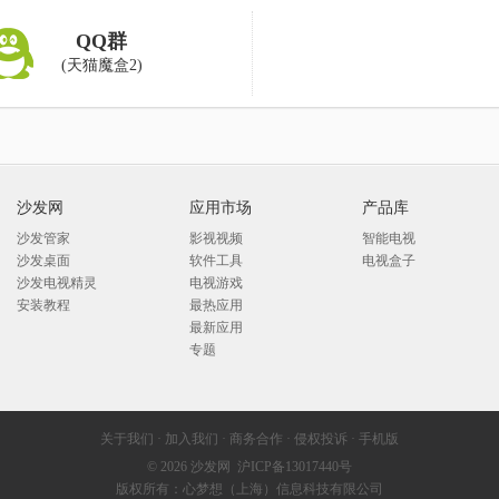
QQ群
(天猫魔盒2)
沙发网
应用市场
产品库
沙发管家
影视视频
智能电视
沙发桌面
软件工具
电视盒子
沙发电视精灵
电视游戏
安装教程
最热应用
最新应用
专题
关于我们
·
加入我们
·
商务合作
·
侵权投诉
·
手机版
© 2026
沙发网
沪ICP备13017440号
版权所有：心梦想（上海）信息科技有限公司