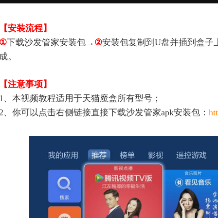
【安装流程】
①
下载沙发管家安装包→
②
安装包复制到U盘并插到盒子
成。
【注意事项】
1、本视频教程适用于天猫魔盒所有型号；
2、
你可以点击右侧链接直接
下载沙发管家apk安装包：
ht