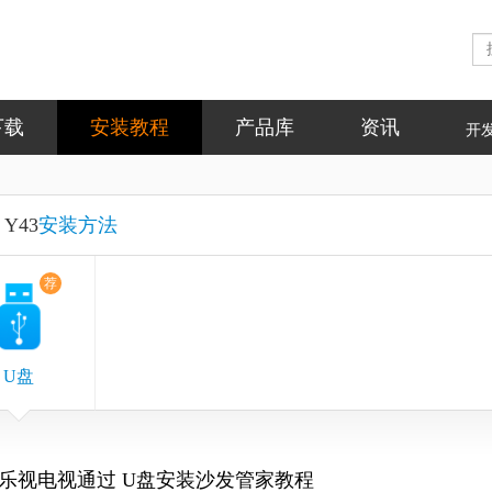
下载
安装教程
产品库
资讯
开
Y43
安装方法
荐
U盘
乐视电视通过 U盘安装沙发管家教程