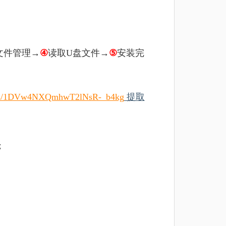
文件管理→
④
读取U盘文件→
⑤
安装完
om/s/1DVw4NXQmhwT2lNsR-_b4kg
提取
；