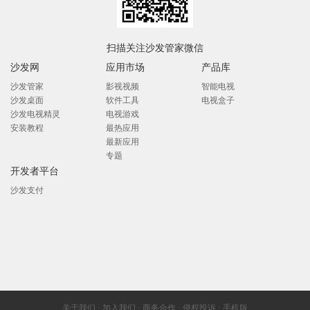
扫描关注沙发管家微信
沙发网
应用市场
产品库
沙发管家
影视视频
智能电视
沙发桌面
软件工具
电视盒子
沙发电视精灵
电视游戏
安装教程
最热应用
最新应用
专题
开发者平台
沙发支付
关于我们
·
加入我们
·
商务合作
·
侵权投诉
·
手机版