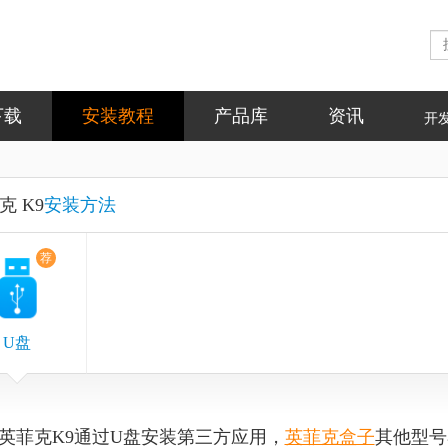
下载
安装教程
产品库
资讯
开
克 K9
安装方法
荐
U盘
英菲克K9
通过U盘安装第三方应用，
英菲克盒子
其他型号