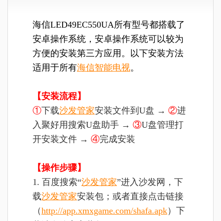
海信LED49EC550UA所有型号都搭载了
安卓操作系统，安卓操作系统可以较为
方便的安装第三方应用。以下安装方法
适用于所有
海信智能电视
。
【安装流程】
①
下载
沙发管家
安装文件到U盘 →
②
进
入聚好用搜索U盘助手 →
③
U盘管理打
开安装文件 →
④
完成安装
【操作步骤】
1. 百度搜索“
沙发管家
”进入沙发网，下
载
沙发管家
安装包；或者直接点击链接
（
http://app.xmxgame.com/shafa.apk
）下