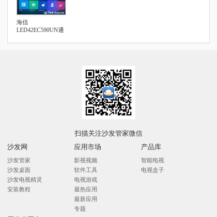
海信
LED42EC590UN通
过U盘安装第三方
应用
扫描关注沙发管家微信
沙发网
应用市场
产品库
沙发管家
影视视频
智能电视
沙发桌面
软件工具
电视盒子
沙发电视精灵
电视游戏
安装教程
最热应用
最新应用
专题