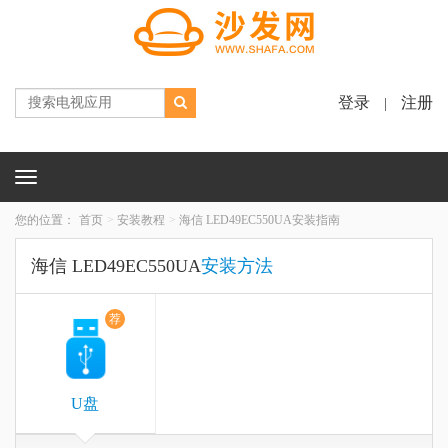
登录
注册
|
Toggle
navigation
您的位置：
首页
安装教程
海信 LED49EC550UA安装指南
海信 LED49EC550UA
安装方法
荐
U盘