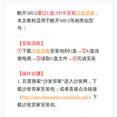
酷开50U2
通过U盘/SD卡安装
沙发管家
，
本文教程适用于酷开50U2等相类似型
号；
【安装流程】
①
下载
沙发管家
安装包到U盘→
②
U盘连
接电视→
③
读取U盘文件
→
④
完成
安装
【操作步骤】
1. 百度搜索“沙发管家”进入沙发网，下
载沙发管家安装包；或者直接点击链接
（
http://app.xmxgame.com/shafa.apk
下
）
载沙发管家安装包。