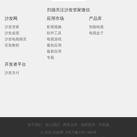
扫描关注沙发管家微信
沙发网
应用市场
产品库
沙发管家
影视视频
智能电视
沙发桌面
软件工具
电视盒子
沙发电视精灵
电视游戏
安装教程
最热应用
最新应用
专题
开发者平台
沙发支付
关于我们
·
加入我们
·
商务合作
·
侵权投诉
·
手机版
© 2026
沙发网
沪ICP备13017440号