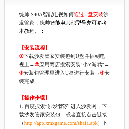
统帅 S40A智能电视如何
通过U盘安装
沙
发管家，统帅智
能电
其他型号亦可参考
本教程
。
；
【安装流程】
①
下载沙发管家安装包到U盘并插到电
视上→
②
应用商店搜索安装"小Y游戏“→
③
安装包管理里进入U盘进行安装→
④
安
装完成
【操作步骤】
1. 百度搜索“沙发管家”进入沙发网，下
载沙发管家安装包；或者直接点击链接
（
http://app.xmxgame.com/shafa.apk
下
）