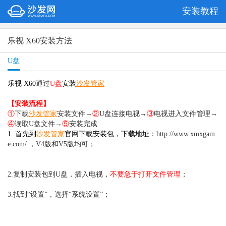
安装教程
乐视 X60安装方法
U盘
乐视 X60
通过
U盘
安装
沙发管家
【安装流程】
①
下载
沙发管家
安装文件→
②
U盘连接电视→
③
电视进入文件管理→
④
读取U盘文件→
⑤
安装完成
1. 首先到
沙发管家
官网下载安装包，下载地址：
http://www.xmxgam
e.com/ ，V4版和V5版均可；
2.复制安装包到U盘，插入电视，
不要急于打开文件管理
；
3.找到“设置”，选择“系统设置”；