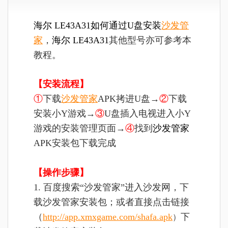
海尔 LE43A31如何通过U盘安装
沙发管
家
，
海尔 LE43A31
其他型号亦可参考本
教程。
【安装流程】
①
下载
沙发管家
APK拷进U盘→
②
下载
安装小Y游戏→
③
U盘插入电视进入小Y
游戏的安装管理页面→
④
找到
沙发管家
APK安装包下载完成
【操作步骤】
1. 百度搜索“沙发管家”进入沙发网，下
载沙发管家安装包；或者直接点击链接
（
http://app.xmxgame.com/shafa.apk
下
）