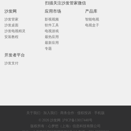
扫描关注沙发管家微信
沙发网
应用市场
产品库
沙发管家
影视视频
智能电视
沙发桌面
软件工具
电视盒子
沙发电视精灵
电视游戏
安装教程
最热应用
最新应用
专题
开发者平台
沙发支付
关于我们
·
加入我们
·
商务合作
·
侵权投诉
·
手机版
© 2026
沙发网
沪ICP备13017440号
版权所有：心梦想（上海）信息科技有限公司