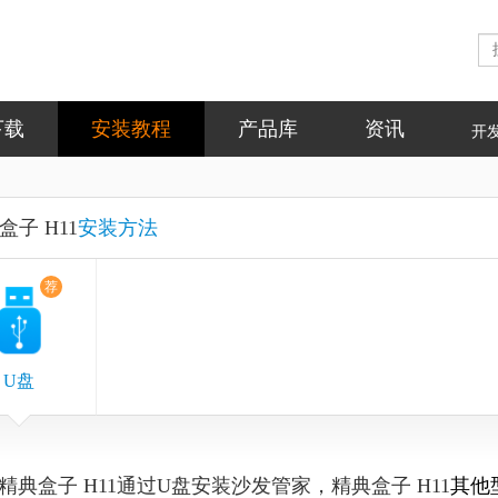
下载
安装教程
产品库
资讯
开
盒子 H11
安装方法
荐
U盘
精典盒子 H11通过U盘安装沙发管家，精典盒子 H11
其他