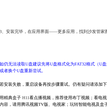
3、安装完毕，在应用界面——更多应用，找到沙发管家
如仍无法读取U盘建议先将U盘格式化为FAT32格式（
或者换个U盘重新尝试。
若安装失败，重启设备再按步骤重试。仍有疑问请添加下
用
精典盒子
H11
看点播视频，推荐使用
布丁视频
；看电视
内容，请用
腾讯视频TV版
、
电视家
；玩转智能电视及盒