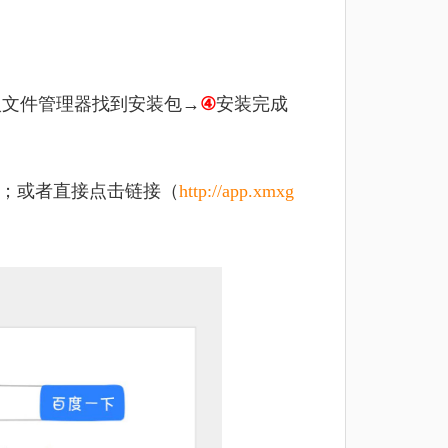
入文件管理器找到安装包
→
④
安装完成
包；或者直接点击链接（
http://app.xmxg