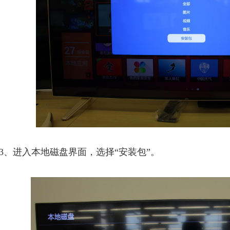
3、进入本地磁盘界面，选择“安装包”。