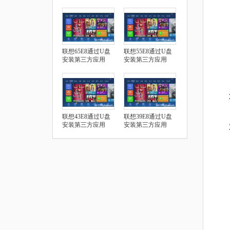
联想65E8通过U盘
联想55E8通过U盘
安装第三方应用
安装第三方应用
联想43E8通过U盘
联想39E8通过U盘
安装第三方应用
安装第三方应用