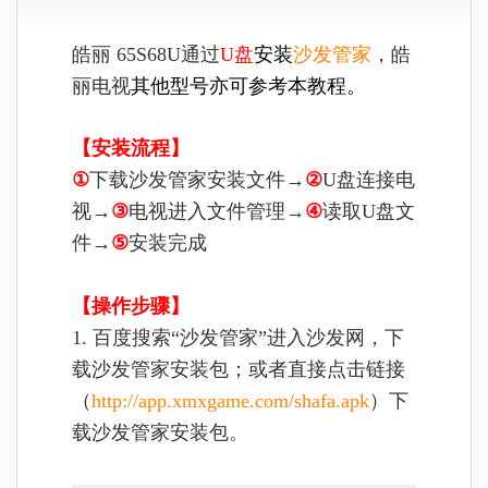
皓丽 65S68U通过
U盘
安装
沙发管家
，
皓
丽电视
其他型号亦可参考本教程
。
【安装流程】
①
下载沙发管家安装文件→
②
U盘连接电
视→
③
电视进入文件管理→
④
读取U盘文
件→
⑤
安装完成
【操作步骤】
1. 百度搜索“沙发管家”进入沙发网，下
载沙发管家安装包；或者直接点击链接
（
http://app.xmxgame.com/shafa.apk
）下
载沙发管家安装包。