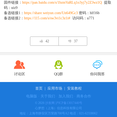
固件链接：
https://pan.baidu.com/s/1bzmVaRLq1o3yj7y2ZJwz1Q
提取
码：uiz9
备选链接1：
https://share.weiyun.com/Un649Gc3
密码：hlf16b
备选链接2：
https://115.com/s/sw3vi1c3z1i#
访问码：u771
42
37
讨论区
QQ群
你问我答
首页
|
应用市场
|
安装教程
电脑版
·
关于我们
·
加入我们
·
商务合作
© 2026
沙发网
沪ICP备13017440号
心梦想（上海）信息科技有限公司
地址：上海市静安区万荣路700号A2 电话：021-62338062