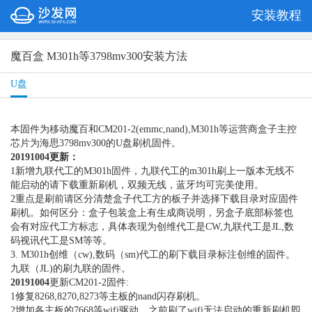
安装教程
魔百盒 M301h等3798mv300安装方法
U盘
本固件为移动魔百和CM201-2(emmc,nand),M301h等运营商盒子主控
芯片为海思3798mv300的U盘刷机固件。
201
91
0
04
更新：
1新增九联代工的M301h固件，九联代工的m301h刷上一版本无线不
能启动的请下载重新刷机，双频无线，蓝牙均可完美使用。
2重点是刷前请区分清楚盒子代工方的板子并选择下载目录对应固件
刷机。如何区分：盒子包装盒上有生成商说明，另盒子底部标签也
会有对应代工方标志，具体表现为创维代工是CW,九联代工是JL,数
码视讯代工是SM等等。
3. M301h创维（cw),数码（sm)代工的刷下载目录标注创维的固件。
九联（JL)的刷九联的固件。
201
91
0
04
更新CM201-2固件:
1修复8268,8270,8273等主板的nand闪存刷机。
2增加各主板的7668等wifi驱动，之前刷了wifi无法启动的重新刷机即