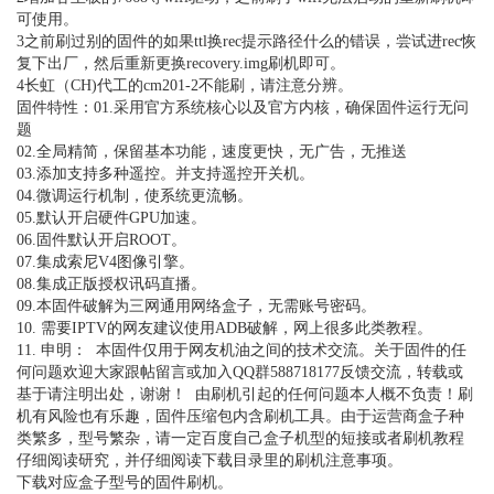
可使用。
3之前刷过别的固件的如果ttl换rec提示路径什么的错误，尝试进rec恢
复下出厂，然后重新更换recovery.img刷机即可。
4长虹（CH)代工的cm201-2不能刷，请注意分辨。
固件特性：01.采用官方系统核心以及官方内核，确保固件运行无问
题
02.全局精简，保留基本功能，速度更快，无广告，无推送
03.添加支持多种遥控。并支持遥控开关机。
04.微调运行机制，使系统更流畅。
05.默认开启硬件GPU加速。
06.固件默认开启ROOT。
07.集成索尼V4图像引擎。
08.集成正版授权讯码直播。
09.本固件破解为三网通用网络盒子，无需账号密码。
10. 需要IPTV的网友建议使用ADB破解，网上很多此类教程。
11. 申明： 本固件仅用于网友机油之间的技术交流。关于固件的任
何问题欢迎大家跟帖留言或加入QQ群588718177反馈交流，转载或
基于请注明出处，谢谢！ 由刷机引起的任何问题本人概不负责！刷
机有风险也有乐趣，固件压缩包内含刷机工具。由于运营商盒子种
类繁多，型号繁杂，请一定百度自己盒子机型的短接或者刷机教程
仔细阅读研究，并仔细阅读下载目录里的刷机注意事项。
下载对应盒子型号的固件刷机。