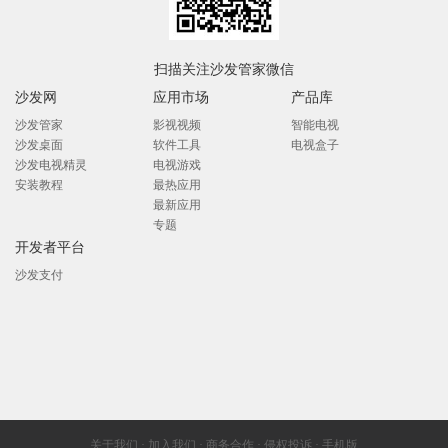
扫描关注沙发管家微信
沙发网
应用市场
产品库
沙发管家
影视视频
智能电视
沙发桌面
软件工具
电视盒子
沙发电视精灵
电视游戏
安装教程
最热应用
最新应用
专题
开发者平台
沙发支付
关于我们
·
加入我们
·
商务合作
·
侵权投诉
·
手机版