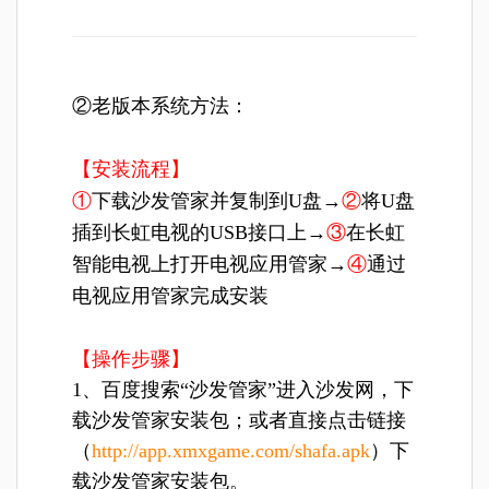
②老版本系统方法：
【安装流程】
①
下载沙发管家并复制到U盘→
②
将U盘
插到长虹电视的USB接口上→
③
在长虹
智能电视上打开电视应用管家→
④
通过
电视应用管家完成安装
【操作步骤】
1、百度搜索“沙发管家”进入沙发网，下
载沙发管家安装包；或者直接点击链接
（
http://app.xmxgame.com/shafa.apk
）下
载沙发管家安装包。