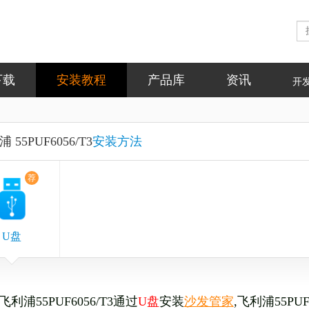
下载
安装教程
产品库
资讯
开
 55PUF6056/T3
安装方法
荐
U盘
飞利浦55PUF6056/T3通过
U盘
安装
沙发管家
,飞利浦
55PUF