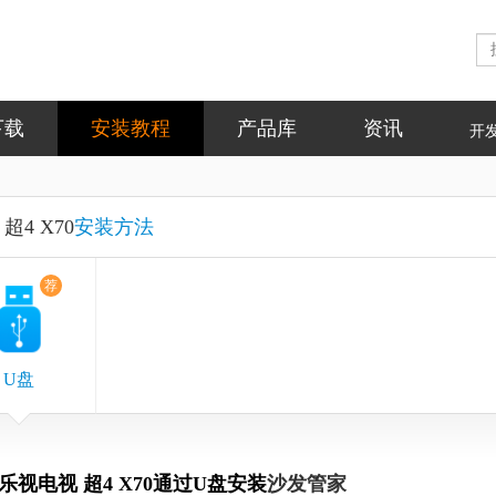
下载
安装教程
产品库
资讯
开
超4 X70
安装方法
荐
U盘
乐视电视 超4 X70通过U盘安装
沙发管家