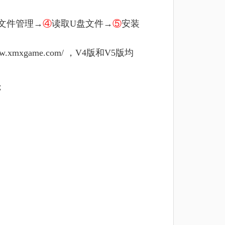
文件管理→
④
读取U盘文件→
⑤
安装
www.xmxgame.com/ ，V4版和V5版均
；