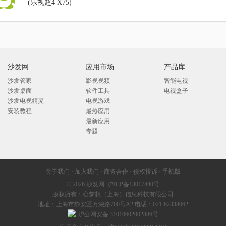
(乐视超4 X75)
沙发网
应用市场
产品库
沙发管家
影视视频
智能电视
沙发桌面
软件工具
电视盒子
沙发电视精灵
电视游戏
安装教程
最热应用
最新应用
专题
关于我们
·
加入我们
·
商务合作
·
侵权投诉
·
手机版
© 2026
沙发网
沪ICP备13017440号
版权所有：心梦想（上海）信息科技有限公司
地址：上海市静安区万荣路700号A2 电话：021-62338062
沪公网安备 31010602002886号