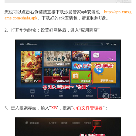
您也可以点击右侧链接直接
下载沙发管家apk安装包：
http://app.xmxg
ame.com/shafa.apk
。
下载好的apk安装包，请复制到U盘。
2、打开华为悦盒；设置好网络后，进入“应用商店”
3、进入搜索界面，输入"
XB
’，搜索“
小白文件管理器
”；