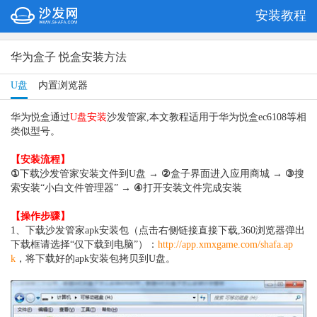
安装教程
华为盒子 悦盒安装方法
U盘
内置浏览器
华为悦盒通过
U盘安装
沙发管家,本文教程适用于华为悦盒ec6108等相
类似型号。
【安装流程】
①
下载沙发管家安装文件到U盘 →
②
盒子界面进入应用商城 →
③
搜
索安装“小白文件管理器” →
④
打开安装文件完成安装
【操作步骤】
1、下载沙发管家apk安装包（点击右侧链接直接下载,360浏览器弹出
下载框请选择“仅下载到电脑”）：
http://app.xmxgame.com/shafa.ap
k
，将下载好的apk安装包拷贝到U盘。