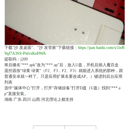
下载
“沙 发桌面”、“沙 发管家”下载
链接：
https://pan.baidu.com/s/1ieB
YqJ7A3SS-PnlvzKeHWA
提取码：j209
将后缀名
“***.apk”改为“***.ap”后，放入U盘，开机后插入魔百盒
遥控器按“绿黄 绿黄”（
F2、F3，F2、F3）就能进入系统的那种，跟
普通安卓就一样了。只是应用扩展名要改成AP。
）键进到后台应用
列表
选中
“媒体中心”打开，打开“存储设备”打开D盘（U盘）找到“***.a
p”直接安装。
湖南
.广东.四川.山西.河北理论上都支持