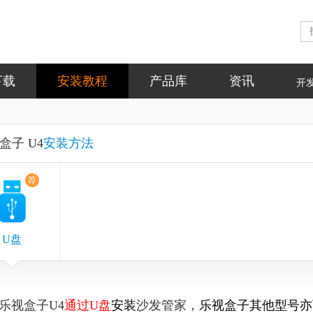
下载
安装教程
产品库
资讯
开
盒子 U4
安装方法
荐
U盘
乐视盒子U4
通过U盘
安装
沙发管家，
乐视盒子其他型号亦