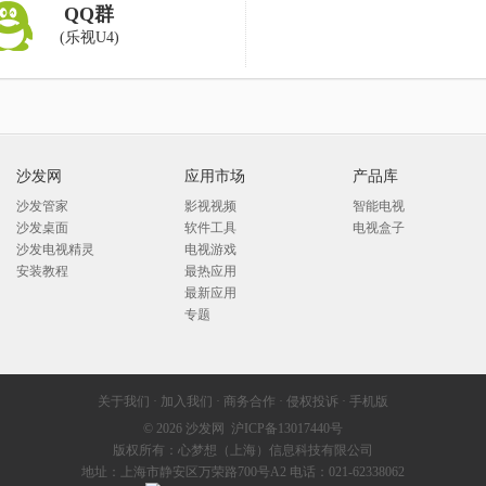
QQ群
(乐视U4)
沙发网
应用市场
产品库
沙发管家
影视视频
智能电视
沙发桌面
软件工具
电视盒子
沙发电视精灵
电视游戏
安装教程
最热应用
最新应用
专题
关于我们
·
加入我们
·
商务合作
·
侵权投诉
·
手机版
© 2026
沙发网
沪ICP备13017440号
版权所有：心梦想（上海）信息科技有限公司
地址：上海市静安区万荣路700号A2 电话：021-62338062