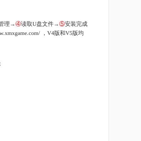
管理→
④
读取U盘文件→
⑤
安装完成
www.xmxgame.com/ ，V4版和V5版均
；