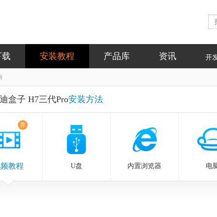
下载
安装教程
产品库
资讯
开
南
迪盒子 H7三代Pro
安装方法
荐
视频教程
U盘
内置浏览器
电