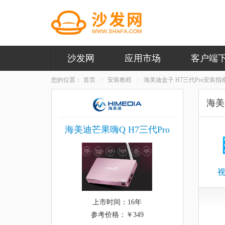
沙发网
应用市场
客户端
您的位置：
首页
安装教程
海美迪盒子 H7三代Pro安装指
海美
海美迪芒果嗨Q H7三代Pro
上市时间：16年
参考价格：￥349