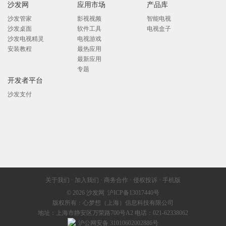
沙发网
应用市场
产品库
沙发管家
影视视频
智能电视
沙发桌面
软件工具
电视盒子
沙发电视精灵
电视游戏
安装教程
最热应用
最新应用
专题
开发者平台
沙发支付
关于我们
·
加入我们
·
商务合作
·
侵权投诉
·
手机版
© 2026
沙发网
沪ICP备13017440号
版权所有：心梦想（上海）信息科技有限公司
地址：上海市静安区万荣路700号A2 电话：021-62338062
沪公网安备 31010602002886号