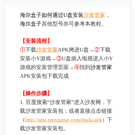
海尔盒子如何通过U盘安装
沙发管家
，
海尔盒子
其他型号亦可参考本教程。
【安装流程】
①
下载
沙发管家
APK拷进U盘→
②
下载
安装小Y游戏→
③
U盘插入电视进入小Y
游戏的安装管理页面→
④
找到
沙发管家
APK安装包下载完成
【操作步骤】
1. 百度搜索“沙发管家”进入沙发网，下
载沙发管家安装包；或者直接点击链接
（
http://app.xmxgame.com/shafa.apk
下
）
载沙发管家安装包。