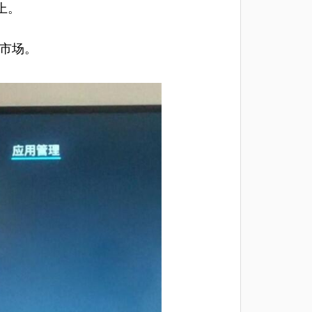
上。
P市场。