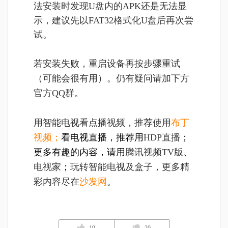
法安装时发现U盘内的APK还是无法显
示，建议先以FAT32格式化U盘后再次尝
试。
若安装失败，重启设备再按步骤重试
（可能会很有用）。仍有疑问请加下方
官方QQ群。
用智能电视看点播视频，推荐使用
布丁
视频
；
看电视直播，推荐用
HDP直播
；
更多有趣的内容，请用
腾讯视频TV版
、
电视家
；
玩转智能电视及盒子，更多精
彩内容尽在
沙发网
。