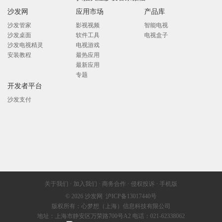
沙发网
应用市场
产品库
沙发管家
影视视频
智能电视
沙发桌面
软件工具
电视盒子
沙发电视精灵
电视游戏
安装教程
最热应用
最新应用
专题
开发者平台
沙发支付
关于我们
·
加入我们
·
商务合作
·
侵权投诉
·
手机版
© 2026
沙发网
沪ICP备13017440号
版权所有：心梦想（上海）信息科技有限公司
地址：上海市静安区万荣路700号A2 电话：021-62338062