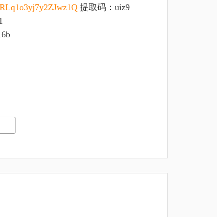
mVaRLq1o3yj7y2ZJwz1Q
提取码：uiz9
1
6b