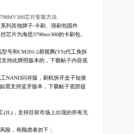
思3798MV300芯片安装方法
同芯片系列其他牌子-卡刷、强刷包固件
子主控芯片为海思3798mv300的卡刷包。
型号和CM201-2易视腾(YS)代工免拆
需支持此牌照版本的，下载帖子内容底
代工NAND闪存版，刷机拆开盒子短接
，如需支持蓝牙版本，下载帖子底部提
工(JL)，支持目前市场上出现的所有无
风险，有顾虑者勿下；