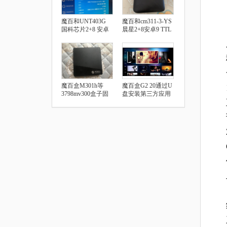
魔百和UNT403G
魔百和cm311-3-YS
国科芯片2+8 安卓
晨星2+8安卓9 TTL
9.0 安装第三方软件
破解教程
教程
魔百盒M301h等
魔百盒G2 20通过U
3798mv300盒子固
盘安装第三方应用
件及刷机教程