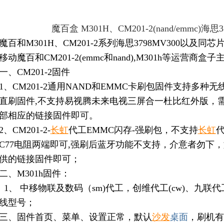
魔百盒 M301H、CM201-2(nand/emmc)海
魔百和M301H、CM201-2系列海思3798MV300以及
移动魔百和CM201-2(emmc和nand),M301h等运营商盒
一、CM201-2固件
1、CM201-2通用NAND和EMMC卡刷包固件支持多种无线
直刷固件,不支持易视腾未来电视三屏合一杜比红外版，
部相应的链接固件即可。
2、CM201-2-
长虹
代工EMMC闪存-强刷包，不支持
长虹
C77电阻两端即可,强刷后蓝牙功能不支持，介意者勿下
供的链接固件即可；
二、M301h固件：
1、 中移物联及数码（sm)代工，创维代工(cw)、九联代
线型号；
三、固件首页、菜单、设置正常，默认
沙发
桌面
，刷机有