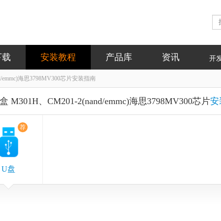
下载
安装教程
产品库
资讯
开
nd/emmc)海思3798MV300芯片安装指南
 M301H、CM201-2(nand/emmc)海思3798MV300芯片
安
荐
U盘