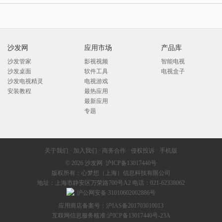
沙发网
应用市场
产品库
沙发管家
影视视频
智能电视
沙发桌面
软件工具
电视盒子
沙发电视精灵
电视游戏
安装教程
最热应用
最新应用
专题
关于我们
·
加入我们
·
商务合作
·
侵权投诉
·
手机版
© 2026
沙发网
沪ICP备13017440号
版权所有：心梦想（上海）信息科技有限公司
地址：上海市静安区万荣路700号A2 电话：021-62338062
沪公网安备 31010602002886号
应用商店备案号：沪IAS备201703010013
互联网信息服务核准:
沪ICP备13017440号-23A