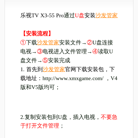
乐视TV X3-55 Pro
通过
U盘
安装
沙发管家
【安装流程】
①
下载
沙发管家
安装文件→
②
U盘连接
电视→
③
电视进入文件管理→
④
读取U
盘文件→
⑤
安装完成
1. 首先到
沙发管家
官网下载安装包，下
载地址：
http://www.xmxgame.com/ ，V4
版和V5版均可；
2.复制安装包到U盘，插入电视，
不要急
于打开文件管理
；