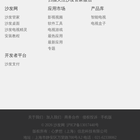
沙发网
应用市场
产品库
沙发管家
影视视频
智能电视
沙发桌面
软件工具
电视盒子
沙发电视精灵
电视游戏
安装教程
最热应用
最新应用
专题
开发者平台
沙发支付
关于我们
·
加入我们
·
商务合作
·
侵权投诉
·
手机版
© 2026
沙发网
沪ICP备13017440号
版权所有：心梦想（上海）信息科技有限公司
地址：上海市静安区万荣路700号A2 电话：021-62338062