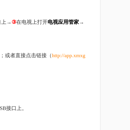
口上→
③
在电视上打开
电视应用管家
→
包；或者直接点击链接（
http://app.xmxg
SB接口上。