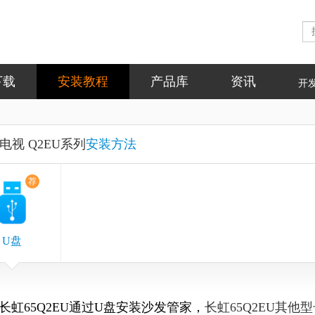
下载
安装教程
产品库
资讯
开
电视 Q2EU系列
安装方法
荐
U盘
长虹65Q2EU
通过
U盘安装
沙发管家
，
长虹65Q2EU
其他型