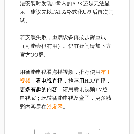
法安装时发现U盘内的APK还是无法显
示，建议先以FAT32格式化U盘后再次尝
试。
若安装失败，重启设备再按步骤重试
（可能会很有用）。仍有疑问请加下方
官方QQ群。
用智能电视看点播视频，推荐使用
布丁
视频
；
看电视直播，推荐用
HDP直播
；
更多有趣的内容，请用
腾讯视频TV版
、
电视家
；
玩转智能电视及盒子，更多精
彩内容尽在
沙发网
。