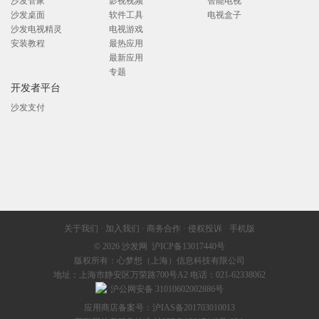
沙发管家
影视视频
智能电视
沙发桌面
软件工具
电视盒子
沙发电视精灵
电视游戏
安装教程
最热应用
最新应用
专题
开发者平台
沙发支付
关于我们
·
加入我们
·
商务合作
·
侵权投诉
·
手机版
© 2026
沙发网
沪ICP备13017440号
版权所有：心梦想（上海）信息科技有限公司
地址：上海市静安区万荣路700号A2 电话：021-62338062
沪公网安备 31010602002886号
应用商店备案号：沪IAS备201703010013