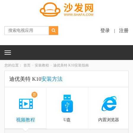
登录
注册
|
Toggle
navigation
您的位置：
首页
安装教程
迪优美特 K10安装指南
迪优美特 K10
安装方法
荐
视频教程
U盘
内置浏览器