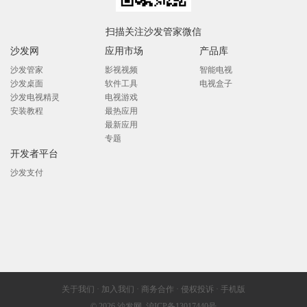
扫描关注沙发管家微信
沙发网
应用市场
产品库
沙发管家
影视视频
智能电视
沙发桌面
软件工具
电视盒子
沙发电视精灵
电视游戏
安装教程
最热应用
最新应用
专题
开发者平台
沙发支付
关于我们
·
加入我们
·
商务合作
·
侵权投诉
·
手机版
© 2026
沙发网
沪ICP备13017440号