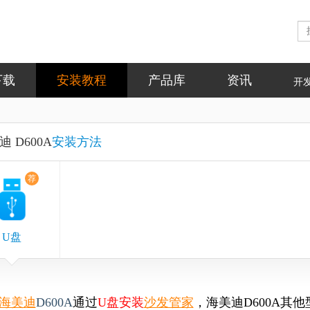
下载
安装教程
产品库
资讯
开
 D600A
安装方法
荐
U盘
海美迪
D600A
通过
U盘安装
沙发管家
，
海美迪D600A其