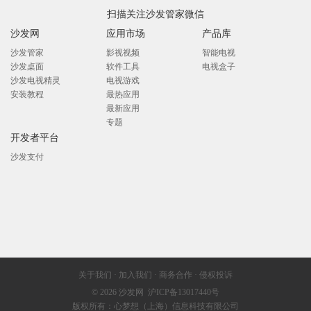
扫描关注沙发管家微信
沙发网
应用市场
产品库
沙发管家
影视视频
智能电视
沙发桌面
软件工具
电视盒子
沙发电视精灵
电视游戏
安装教程
最热应用
最新应用
专题
开发者平台
沙发支付
关于我们
·
加入我们
·
商务合作
·
侵权投诉
© 2026
沙发网
沪ICP备13017440号
版权所有：心梦想（上海）信息科技有限公司