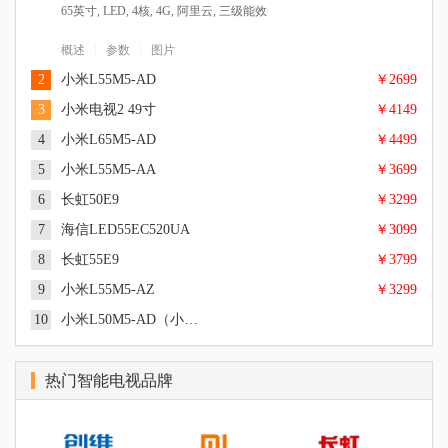
65英寸, LED, 4核, 4G, 阿里云, 三级能效
|
|
概述
参数
图片
2
小米L55M5-AD
￥2699
3
小米电视2 49寸
￥4149
4
小米L65M5-AD
￥4499
5
小米L55M5-AA
￥3699
6
长虹50E9
￥3299
55英寸, 超高清4K, Cortex A53 四核 1.5GHz, 8G, PatchWall, 三级
能效
7
海信LED55EC520UA
￥3099
49英寸, 超高清4K, 硬屏, LED, 四核 Cortex-A9架构 1.45GHz, 2GB
|
|
概述
参数
图片
DDR3 双通道, 8GB eMMC 高速闪存, MIUI TV, 偏光式3D
8
长虹55E9
￥3799
65英寸, 超高清4K, LED, Cortex A53 四核 up to 1.5GHz, MIUI TV
|
|
概述
参数
图片
版, 逐行扫描, DOLBY AUDIO、DTS-HD音频双解码
9
小米L55M5-AZ
￥3299
55英寸, 超高清4K, LED, Amlogic T968 Cortex A53 四核 1.8GHz,
|
|
概述
参数
图片
2GB DDR3 双通道, 三级能效
10
小米L50M5-AD（小米电视4A）
50英寸, 超高清4K, LED, 逐行扫描, 三级能效
|
|
概述
参数
图片
55英寸, 超高清4K, 硬屏, LED, 四核 CPU Cortex A53 1.2GHz +六
|
|
概述
参数
图片
核 GPU Mali450 +NEON四核协处理器, 1.5GB, 4GB, SMART TV
热门智能电视品牌
55英寸, 超高清4K, LED, 逐行扫描, 三级能效
操作系统（VIDAA界面）, 逐行扫描, Dolby解码+DTS, 五段式均
|
|
概述
参数
图片
衡, 二级能效
55英寸, 超高清4K, LED, 三级能效
|
|
概述
参数
图片
50英寸, 超高清4K, 64位Cortex A53 四核1.5GHz