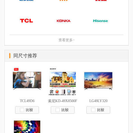
|
|
概述
参数
图片
|
|
概述
参数
图片
查看更多>
同尺寸推荐
TCL49D6
索尼KD-49X8500F
LG49LY320
比较
比较
比较