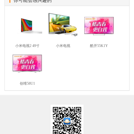
你可能会感兴趣的
小米电视2 49寸
小米电视
酷开55K1Y
创维58U1