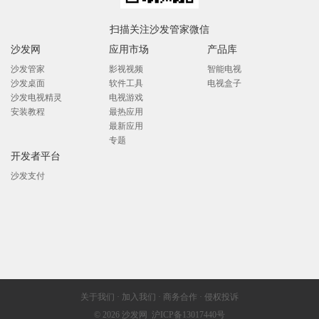
扫描关注沙发管家微信
沙发网
应用市场
产品库
沙发管家
影视视频
智能电视
沙发桌面
软件工具
电视盒子
沙发电视精灵
电视游戏
安装教程
最热应用
最新应用
专题
开发者平台
沙发支付
关于我们
·
加入我们
·
商务合作
·
侵权投诉
© 2026
沙发网
沪ICP备13017440号