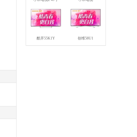
酷开55K1Y
创维58U1