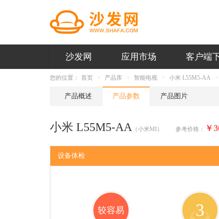
沙发网
应用市场
客户端
您的位置：
首页
产品库
智能电视
小米 L55M5-AA
产品概述
产品参数
产品图片
小米 L55M5-AA
￥3
（小米MI）
参考价格：
设备体检
3
较容易