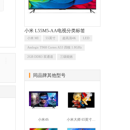
小米 L55M5-AA电视分类标签
小米 MI
55英寸
超高清4K
LED
Amlogic T968 Cortex A53 四核 1.8GHz
2GB DDR3 双通道
三级能效
同品牌其他型号
小米4S
小米大师 65英寸OLED