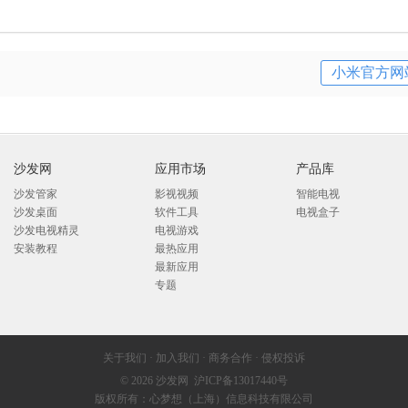
小米官方网
沙发网
应用市场
产品库
沙发管家
影视视频
智能电视
沙发桌面
软件工具
电视盒子
沙发电视精灵
电视游戏
安装教程
最热应用
最新应用
专题
关于我们
·
加入我们
·
商务合作
·
侵权投诉
© 2026
沙发网
沪ICP备13017440号
版权所有：心梦想（上海）信息科技有限公司