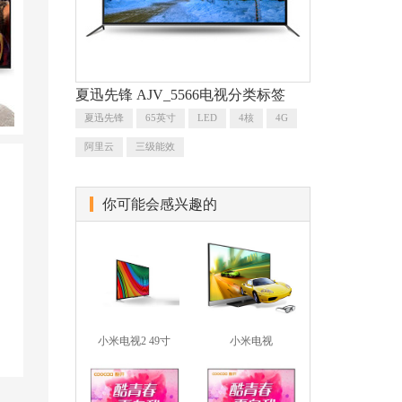
夏迅先锋 AJV_5566电视分类标签
夏迅先锋
65英寸
LED
4核
4G
阿里云
三级能效
你可能会感兴趣的
小米电视2 49寸
小米电视