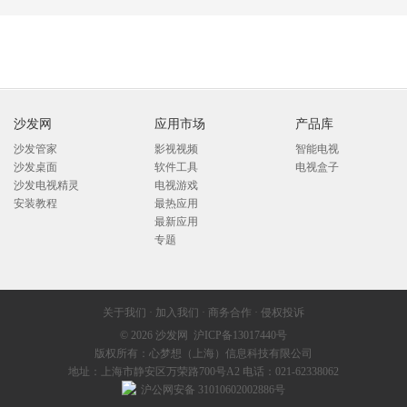
沙发网
应用市场
产品库
沙发管家
影视视频
智能电视
沙发桌面
软件工具
电视盒子
沙发电视精灵
电视游戏
安装教程
最热应用
最新应用
专题
关于我们
·
加入我们
·
商务合作
·
侵权投诉
© 2026
沙发网
沪ICP备13017440号
版权所有：心梦想（上海）信息科技有限公司
地址：上海市静安区万荣路700号A2 电话：021-62338062
沪公网安备 31010602002886号