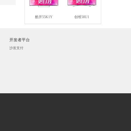
酷开55K1Y
创维58U1
开发者平台
沙发支付