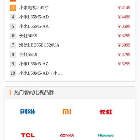
3
小米电视2 49寸
￥4149
4
小米L65M5-AD
￥4499
5
小米L55M5-AA
￥3699
6
长虹50E9
￥3299
55英寸, 超高清4K, Cortex A53 四核 1.5GHz, 8G, PatchWall, 三级
能效
7
海信LED55EC520UA
￥3099
49英寸, 超高清4K, 硬屏, LED, 四核 Cortex-A9架构 1.45GHz, 2GB
|
|
概述
参数
图片
DDR3 双通道, 8GB eMMC 高速闪存, MIUI TV, 偏光式3D
8
长虹55E9
￥3799
65英寸, 超高清4K, LED, Cortex A53 四核 up to 1.5GHz, MIUI TV
|
|
概述
参数
图片
版, 逐行扫描, DOLBY AUDIO、DTS-HD音频双解码
9
小米L55M5-AZ
￥3299
55英寸, 超高清4K, LED, Amlogic T968 Cortex A53 四核 1.8GHz,
|
|
概述
参数
图片
2GB DDR3 双通道, 三级能效
10
小米L50M5-AD（小米电视4A）
50英寸, 超高清4K, LED, 逐行扫描, 三级能效
|
|
概述
参数
图片
55英寸, 超高清4K, 硬屏, LED, 四核 CPU Cortex A53 1.2GHz +六
|
|
概述
参数
图片
核 GPU Mali450 +NEON四核协处理器, 1.5GB, 4GB, SMART TV
热门智能电视品牌
55英寸, 超高清4K, LED, 逐行扫描, 三级能效
操作系统（VIDAA界面）, 逐行扫描, Dolby解码+DTS, 五段式均
|
|
概述
参数
图片
衡, 二级能效
55英寸, 超高清4K, LED, 三级能效
|
|
概述
参数
图片
50英寸, 超高清4K, 64位Cortex A53 四核1.5GHz
|
|
概述
参数
图片
|
|
概述
参数
图片