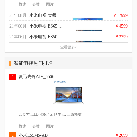
|
|
概述
参数
图片
21年08月
小米电视 大师 77英寸 OLED
￥17999
21年06月
小米电视 ES65 2022款
￥4599
21年06月
小米电视 ES50 2022款
￥2399
查看更多>
77英寸, 超高清4K, 四核 ARM Cortex A73, 8.5GB, 64GB, Android,
逐行扫描, 杜比全景声，哈曼卡顿大师音响, 四级能效
65英寸, 超高清4K, 硬屏, LED, 2GB, 32GB, 逐行扫描, 杜比音效
|
|
概述
参数
图片
智能电视热门排名
DTS解码, 电影模式, 三级能效
50英寸, 超高清4K, 硬屏, LED, 2GB, 32GB, 逐行扫描, 杜比音效
|
|
概述
参数
图片
DTS解码, 电影模式, 三级能效
1
夏迅先锋AJV_5566
|
|
概述
参数
图片
65英寸, LED, 4核, 4G, 阿里云, 三级能效
|
|
概述
参数
图片
2
小米L55M5-AD
￥2699