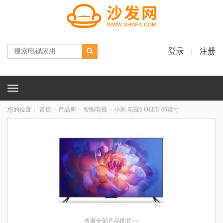
登录
注册
|
Toggle
navigation
您的位置：
首页
产品库
智能电视
小米 电视6 OLED 65英寸
查看全部产品图片>>