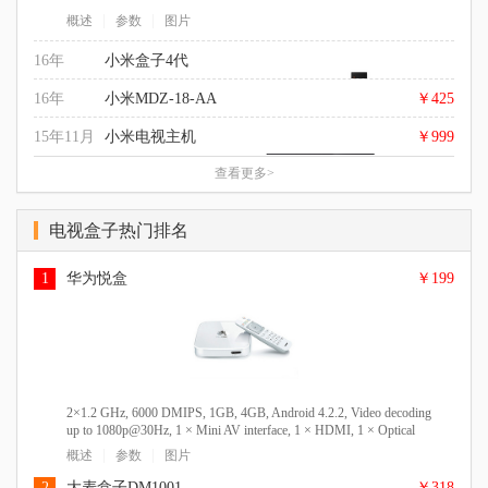
Google CTS认证的安卓5.0系统, 4K(3840 x 2160), USB 2.0 x 2
|
|
概述
参数
图片
个；HDMI 2.0 x 1个, 长度：101mm 宽度：101mm 厚度：
19.5mm, 176.5g
16年
小米盒子4代
16年
小米MDZ-18-AA
￥425
15年11月
小米电视主机
￥999
查看更多>
四核 Cortex-A53， 64-bit 2.0GHz 架构 + 五核 Mali-450，
750MHz, 2GB, 8GB, Android, 4K/1080p/1080i/720p/576p/480p,
HDMI2.0* 1/AV*1, HDMI2.0* 1/AV*1, 101*101-19.5mm, 176.5g
HDMI, HDMI USB
|
|
概述
参数
图片
电视盒子热门排名
Andriod 5.1MIUITV智能电视系统, 四核 CPU Cortex A17 1.4 GHz
|
|
概述
参数
图片
架构 + 八核 GPU Mali-760 Mstar6A928, 2GB, 8GB,
1
华为悦盒
￥199
4K/1080p/1080i/720p/576p/480p, HDMI 2.0* 3, HDMI2.0 * 3, 961 x
|
|
概述
参数
图片
55.6 x 119 mm, 3.9kg
2×1.2 GHz, 6000 DMIPS, 1GB, 4GB, Android 4.2.2, Video decoding
up to 1080p@30Hz, 1 × Mini AV interface, 1 × HDMI, 1 × Optical
for SPDIF, 25×130×130 mm (0.98 in. × 5.12 in.× 5.12 in.)
|
|
概述
参数
图片
2
大麦盒子DM1001
￥318