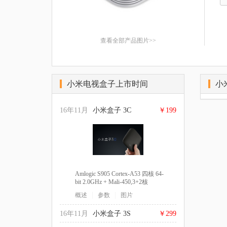
查看全部产品图片>>
小米电视盒子上市时间
小
16年11月
小米盒子 3C
￥199
Amlogic S905 Cortex-A53 四核 64-
bit 2.0GHz + Mali-450,3+2核
750MHz, 1GB DDR3 双通道, 4GB
|
|
概述
参数
图片
eMMC5.0 高速闪存, 通过Google
CTS认证的安卓5.0系统, 4K(3840 x
16年11月
小米盒子 3S
￥299
2160), USB 2.0 x 2个；HDMI 2.0 x
1个, 长度：101mm 宽度：101mm