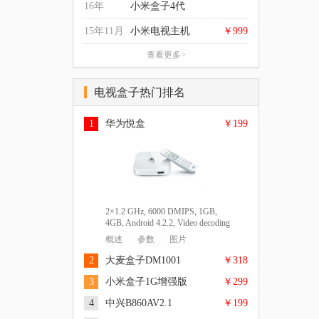
厚度：19.5mm, 176.5g
16年
小米盒子4代
15年11月
小米电视主机
￥999
查看更多>
Amlogic S905X Cortex-A53 四核
64-bit 2.0GHz + Mali-450,3+2核
电视盒子热门排名
750MHz, 2GB DDR3, 8GB
四核 Cortex-A53， 64-bit 2.0GHz
|
|
概述
参数
图片
eMMC5.1 高速闪存, 通过Google
架构 + 五核 Mali-450， 750MHz,
CTS认证的安卓6.0系统, 4K(3840 x
2GB, 8GB, Android,
Andriod 5.1MIUITV智能电视系统,
1
华为悦盒
￥199
|
|
概述
参数
图片
2160) HDR, USB 2.0 x 2个；HDMI
4K/1080p/1080i/720p/576p/480p,
四核 CPU Cortex A17 1.4 GHz 架构
2.0 x 1个, 长度：101mm 宽度：
HDMI2.0* 1/AV*1, HDMI2.0*
+ 八核 GPU Mali-760 Mstar6A928,
|
|
101mm 厚度：19.5mm, 176.5g
概述
参数
图片
1/AV*1, 101*101-19.5mm, 176.5g
2GB, 8GB,
4K/1080p/1080i/720p/576p/480p,
HDMI 2.0* 3, HDMI2.0 * 3, 961 x
55.6 x 119 mm, 3.9kg
2×1.2 GHz, 6000 DMIPS, 1GB,
4GB, Android 4.2.2, Video decoding
up to 1080p@30Hz, 1 × Mini AV
|
|
概述
参数
图片
interface, 1 × HDMI, 1 × Optical for
SPDIF, 25×130×130 mm (0.98 in. ×
2
大麦盒子DM1001
￥318
5.12 in.× 5.12 in.)
3
小米盒子1G增强版
￥299
4
中兴B860AV2.1
￥199