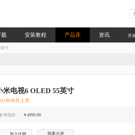
下载
安装教程
产品库
资讯
开
55英寸
小米电视6 OLED 55英寸
021年08月上市
参考报价：
￥4999.00
我要点评
加入比较