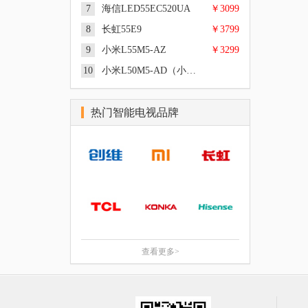
核 1.5GHz, 8G, PatchWall, 三级能
7
海信LED55EC520UA
￥3099
49英寸, 超高清4K, 硬屏, LED, 四
效
|
|
概述
参数
图片
核 Cortex-A9架构 1.45GHz, 2GB
8
长虹55E9
￥3799
65英寸, 超高清4K, LED, Cortex
DDR3 双通道, 8GB eMMC 高速闪
|
|
概述
参数
图片
A53 四核 up to 1.5GHz, MIUI TV
存, MIUI TV, 偏光式3D
9
小米L55M5-AZ
￥3299
55英寸, 超高清4K, LED, Amlogic
版, 逐行扫描, DOLBY AUDIO、
|
|
概述
参数
图片
T968 Cortex A53 四核 1.8GHz, 2GB
DTS-HD音频双解码
10
小米L50M5-AD（小米电视4A）
50英寸, 超高清4K, LED, 逐行扫描,
DDR3 双通道, 三级能效
|
|
概述
参数
图片
三级能效
55英寸, 超高清4K, 硬屏, LED, 四
|
|
概述
参数
图片
核 CPU Cortex A53 1.2GHz +六核
热门智能电视品牌
55英寸, 超高清4K, LED, 逐行扫描,
GPU Mali450 +NEON四核协处理
|
|
概述
参数
图片
三级能效
器, 1.5GB, 4GB, SMART TV操作
55英寸, 超高清4K, LED, 三级能效
系统（VIDAA界面）, 逐行扫描,
|
|
概述
参数
图片
Dolby解码+DTS, 五段式均衡, 二级
50英寸, 超高清4K, 64位Cortex A53
能效
|
|
概述
参数
图片
四核1.5GHz
|
|
概述
参数
图片
查看更多>