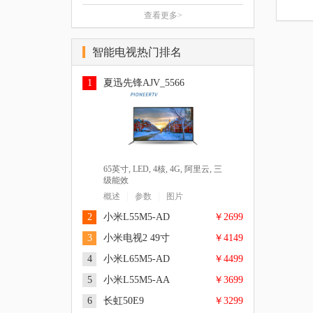
查看更多>
77英寸, 超高清4K, 四核 ARM
Cortex A73, 8.5GB, 64GB, Android,
智能电视热门排名
逐行扫描, 杜比全景声，哈曼卡顿
65英寸, 超高清4K, 硬屏, LED,
|
|
概述
参数
图片
大师音响, 四级能效
2GB, 32GB, 逐行扫描, 杜比音效
DTS解码, 电影模式, 三级能效
50英寸, 超高清4K, 硬屏, LED,
1
夏迅先锋AJV_5566
|
|
概述
参数
图片
2GB, 32GB, 逐行扫描, 杜比音效
DTS解码, 电影模式, 三级能效
|
|
概述
参数
图片
65英寸, LED, 4核, 4G, 阿里云, 三
级能效
|
|
概述
参数
图片
2
小米L55M5-AD
￥2699
3
小米电视2 49寸
￥4149
4
小米L65M5-AD
￥4499
5
小米L55M5-AA
￥3699
6
长虹50E9
￥3299
55英寸, 超高清4K, Cortex A53 四