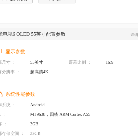
米电视6 OLED 55英寸配置参数
详细
显示参数
幕尺寸 ：
55英寸
屏幕比例 ：
16:9
幕分辨率 ：
超高清4K
系统性能参数
作系统 ：
Android
U ：
MT9638，四核 ARM Cortex A55
存 ：
3GB
部存储空间 ：
32GB