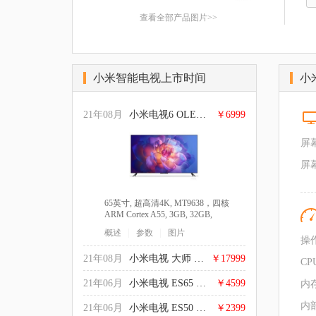
查看全部产品图片>>
小米智能电视上市时间
小
21年08月
小米电视6 OLED 65英寸
￥6999
屏
屏
65英寸, 超高清4K, MT9638，四核
ARM Cortex A55, 3GB, 32GB,
Android, 逐行扫描, 四级能效
|
|
概述
参数
图片
操
21年08月
小米电视 大师 77英寸 OLED
￥17999
CP
21年06月
小米电视 ES65 2022款
￥4599
内
内
21年06月
小米电视 ES50 2022款
￥2399