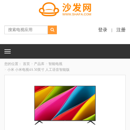
登录
注册
|
Toggle
navigation
您的位置：
首页
产品库
智能电视
小米 小米电视4A 50英寸 人工语音智能版