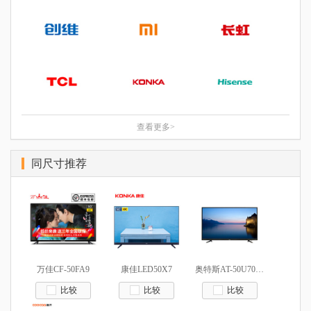
衡, 二级能效
55英寸, 超高清4K, LED, 三级能效
|
|
概述
参数
图片
50英寸, 超高清4K, 64位Cortex A53 四核1.5GHz
|
|
概述
参数
图片
|
|
概述
参数
图片
查看更多>
同尺寸推荐
万佳CF-50FA9
康佳LED50X7
奥特斯AT-50U701CN17
比较
比较
比较