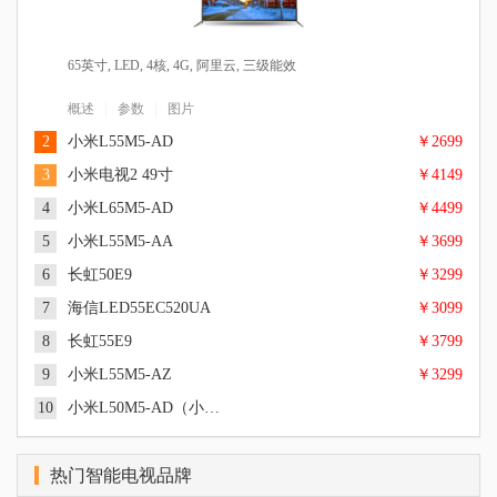
65英寸, LED, 4核, 4G, 阿里云, 三级能效
|
|
概述
参数
图片
2
小米L55M5-AD
￥2699
3
小米电视2 49寸
￥4149
4
小米L65M5-AD
￥4499
5
小米L55M5-AA
￥3699
6
长虹50E9
￥3299
55英寸, 超高清4K, Cortex A53 四核 1.5GHz, 8G, PatchWall, 三级
能效
7
海信LED55EC520UA
￥3099
49英寸, 超高清4K, 硬屏, LED, 四核 Cortex-A9架构 1.45GHz, 2GB
|
|
概述
参数
图片
DDR3 双通道, 8GB eMMC 高速闪存, MIUI TV, 偏光式3D
8
长虹55E9
￥3799
65英寸, 超高清4K, LED, Cortex A53 四核 up to 1.5GHz, MIUI TV
|
|
概述
参数
图片
版, 逐行扫描, DOLBY AUDIO、DTS-HD音频双解码
9
小米L55M5-AZ
￥3299
55英寸, 超高清4K, LED, Amlogic T968 Cortex A53 四核 1.8GHz,
|
|
概述
参数
图片
2GB DDR3 双通道, 三级能效
10
小米L50M5-AD（小米电视4A）
50英寸, 超高清4K, LED, 逐行扫描, 三级能效
|
|
概述
参数
图片
55英寸, 超高清4K, 硬屏, LED, 四核 CPU Cortex A53 1.2GHz +六
|
|
概述
参数
图片
核 GPU Mali450 +NEON四核协处理器, 1.5GB, 4GB, SMART TV
热门智能电视品牌
55英寸, 超高清4K, LED, 逐行扫描, 三级能效
操作系统（VIDAA界面）, 逐行扫描, Dolby解码+DTS, 五段式均
|
|
概述
参数
图片