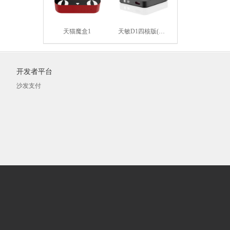
天猫魔盒1
天敏D1四核版(黑色)
开发者平台
沙发支付