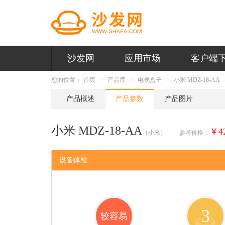
沙发网
应用市场
客户端
您的位置：
首页
产品库
电视盒子
小米 MDZ-18-AA
产品概述
产品参数
产品图片
小米 MDZ-18-AA
￥4
（小米）
参考价格：
设备体检
3
较容易