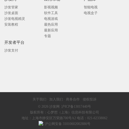
沙发管家
影视视频
智能电视
沙发桌面
软件工具
电视盒子
沙发电视精灵
电视游戏
安装教程
最热应用
最新应用
专题
开发者平台
沙发支付
关于我们
·
加入我们
·
商务合作
·
侵权投诉
© 2026
沙发网
沪ICP备13017440号
版权所有：心梦想（上海）信息科技有限公司
地址：上海市静安区万荣路700号A2 电话：021-62338062
沪公网安备 31010602002886号