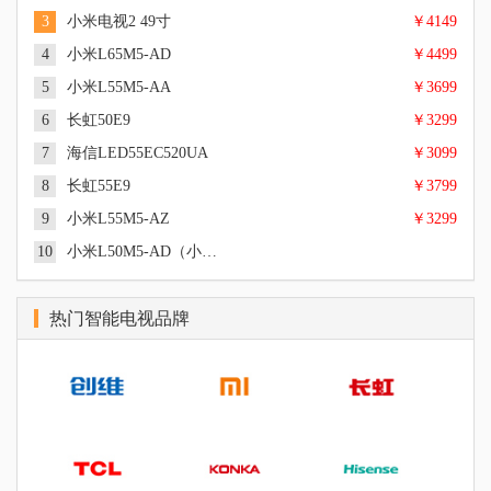
3
小米电视2 49寸
￥4149
4
小米L65M5-AD
￥4499
5
小米L55M5-AA
￥3699
6
长虹50E9
￥3299
55英寸, 超高清4K, Cortex A53 四核 1.5GHz, 8G, PatchWall, 三级
能效
7
海信LED55EC520UA
￥3099
49英寸, 超高清4K, 硬屏, LED, 四核 Cortex-A9架构 1.45GHz, 2GB
|
|
概述
参数
图片
DDR3 双通道, 8GB eMMC 高速闪存, MIUI TV, 偏光式3D
8
长虹55E9
￥3799
65英寸, 超高清4K, LED, Cortex A53 四核 up to 1.5GHz, MIUI TV
|
|
概述
参数
图片
版, 逐行扫描, DOLBY AUDIO、DTS-HD音频双解码
9
小米L55M5-AZ
￥3299
55英寸, 超高清4K, LED, Amlogic T968 Cortex A53 四核 1.8GHz,
|
|
概述
参数
图片
2GB DDR3 双通道, 三级能效
10
小米L50M5-AD（小米电视4A）
50英寸, 超高清4K, LED, 逐行扫描, 三级能效
|
|
概述
参数
图片
55英寸, 超高清4K, 硬屏, LED, 四核 CPU Cortex A53 1.2GHz +六
|
|
概述
参数
图片
核 GPU Mali450 +NEON四核协处理器, 1.5GB, 4GB, SMART TV
热门智能电视品牌
55英寸, 超高清4K, LED, 逐行扫描, 三级能效
操作系统（VIDAA界面）, 逐行扫描, Dolby解码+DTS, 五段式均
|
|
概述
参数
图片
衡, 二级能效
55英寸, 超高清4K, LED, 三级能效
|
|
概述
参数
图片
50英寸, 超高清4K, 64位Cortex A53 四核1.5GHz
|
|
概述
参数
图片
|
|
概述
参数
图片